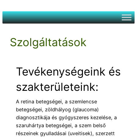
Ugrás
a
tartalomhoz
Szolgáltatások
Tevékenységeink és
szakterületeink:
A retina betegségei, a szemlencse
betegségei, zöldhályog (glaucoma)
diagnosztikája és gyógyszeres kezelése, a
szaruhártya betegségei, a szem belső
részeinek gyulladásai (uveitisek), szerzett