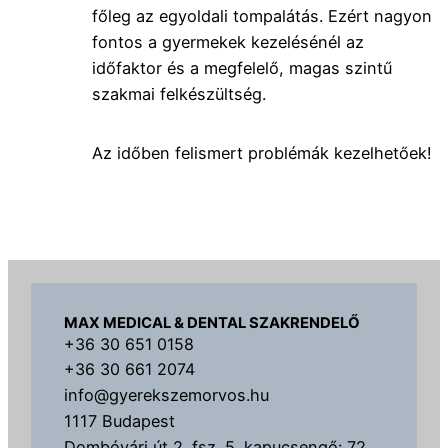
főleg az egyoldali tompalátás. Ezért nagyon
fontos a gyermekek kezelésénél az
időfaktor és a megfelelő, magas szintű
szakmai felkészültség.
Az időben felismert problémák kezelhetőek!
MAX MEDICAL & DENTAL SZAKRENDELŐ
+36 30 651 0158
+36 30 661 2074
info@gyerekszemorvos.hu
1117 Budapest
Dombóvári út 2. fsz. 5. kapucsengő: 72,