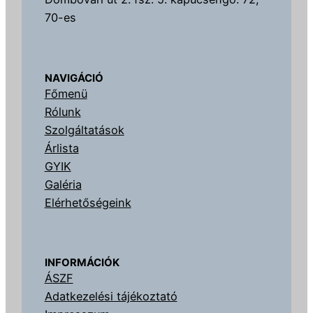
70-es
NAVIGÁCIÓ
Főmenü
Rólunk
Szolgáltatások
Árlista
GYIK
Galéria
Elérhetőségeink
INFORMÁCIÓK
ÁSZF
Adatkezelési tájékoztató