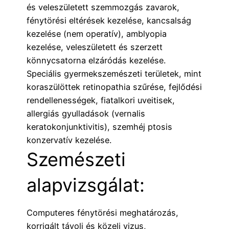
és veleszületett szemmozgás zavarok,
fénytörési eltérések kezelése, kancsalság
kezelése (nem operatív), amblyopia
kezelése, veleszületett és szerzett
könnycsatorna elzáródás kezelése.
Speciális gyermekszemészeti területek, mint
koraszülöttek retinopathia szűrése, fejlődési
rendellenességek, fiatalkori uveitisek,
allergiás gyulladások (vernalis
keratokonjunktivitis), szemhéj ptosis
konzervatív kezelése.
Szemészeti
alapvizsgálat:
Computeres fénytörési meghatározás,
korrigált távoli és közeli vizus,