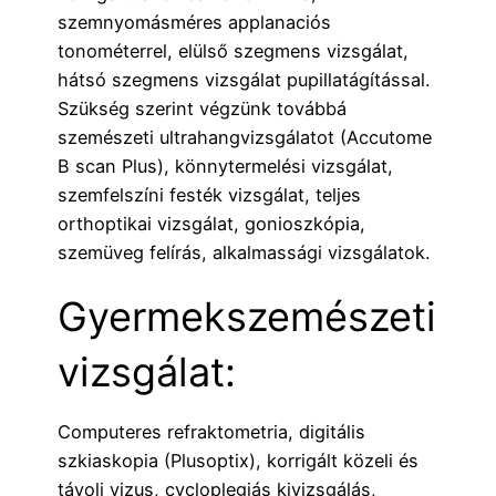
szemnyomásméres applanaciós
tonométerrel, elülső szegmens vizsgálat,
hátsó szegmens vizsgálat pupillatágítással.
Szükség szerint végzünk továbbá
szemészeti ultrahangvizsgálatot (Accutome
B scan Plus), könnytermelési vizsgálat,
szemfelszíni festék vizsgálat, teljes
orthoptikai vizsgálat, gonioszkópia,
szemüveg felírás, alkalmassági vizsgálatok.
Gyermekszemészeti
vizsgálat:
Computeres refraktometria, digitális
szkiaskopia (Plusoptix), korrigált közeli és
távoli vizus, cycloplegiás kivizsgálás,